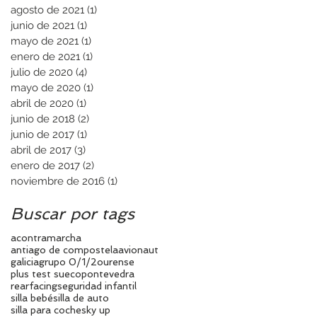
agosto de 2021
(1)
1 entrada
junio de 2021
(1)
1 entrada
mayo de 2021
(1)
1 entrada
enero de 2021
(1)
1 entrada
julio de 2020
(4)
4 entradas
mayo de 2020
(1)
1 entrada
abril de 2020
(1)
1 entrada
junio de 2018
(2)
2 entradas
junio de 2017
(1)
1 entrada
abril de 2017
(3)
3 entradas
enero de 2017
(2)
2 entradas
noviembre de 2016
(1)
1 entrada
Buscar por tags
acontramarcha
antiago de compostela
avionaut
galicia
grupo 0/1/2
ourense
plus test sueco
pontevedra
rearfacing
seguridad infantil
silla bebé
silla de auto
silla para coche
sky up