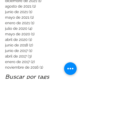
diciembre de 2021
(1)
1 entrada
agosto de 2021
(1)
1 entrada
junio de 2021
(1)
1 entrada
mayo de 2021
(1)
1 entrada
enero de 2021
(1)
1 entrada
julio de 2020
(4)
4 entradas
mayo de 2020
(1)
1 entrada
abril de 2020
(1)
1 entrada
junio de 2018
(2)
2 entradas
junio de 2017
(1)
1 entrada
abril de 2017
(3)
3 entradas
enero de 2017
(2)
2 entradas
noviembre de 2016
(1)
1 entrada
Buscar por tags
acontramarcha
antiago de compostela
avionaut
galicia
grupo 0/1/2
ourense
plus test sueco
pontevedra
rearfacing
seguridad infantil
silla bebé
silla de auto
silla para coche
sky up
tiendas bambinos