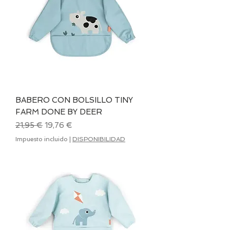
BABERO CON BOLSILLO TINY
FARM DONE BY DEER
Precio
Precio de oferta
21,95 €
19,76 €
Impuesto incluido
|
DISPONIBILIDAD