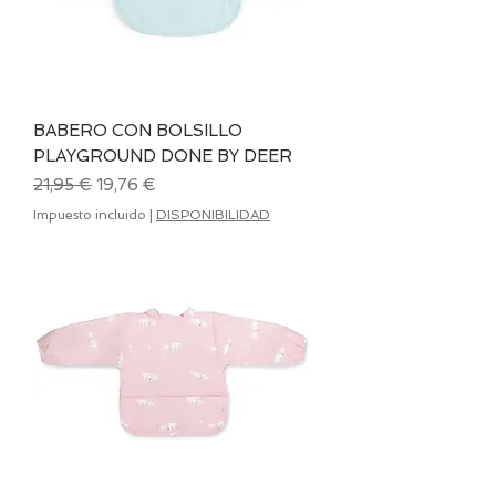
BABERO CON BOLSILLO
PLAYGROUND DONE BY DEER
Precio
Precio de oferta
21,95 €
19,76 €
Impuesto incluido
|
DISPONIBILIDAD