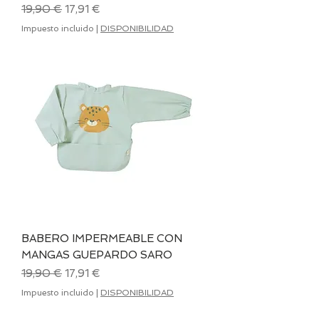
Precio
Precio de oferta
19,90 €
17,91 €
Impuesto incluido
|
DISPONIBILIDAD
BABERO IMPERMEABLE CON
MANGAS GUEPARDO SARO
Precio
Precio de oferta
19,90 €
17,91 €
Impuesto incluido
|
DISPONIBILIDAD