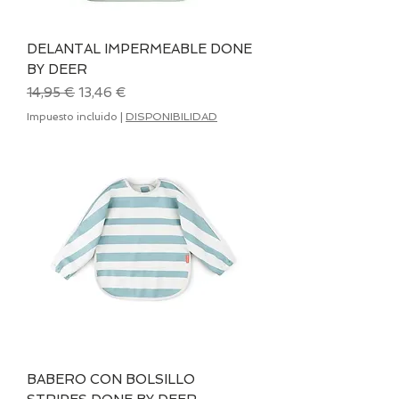
DELANTAL IMPERMEABLE DONE
BY DEER
Precio
Precio de oferta
14,95 €
13,46 €
Impuesto incluido
|
DISPONIBILIDAD
BABERO CON BOLSILLO