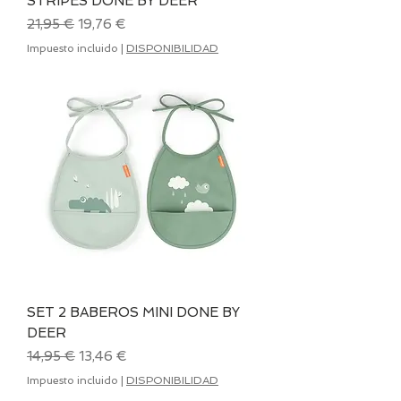
STRIPES DONE BY DEER
Precio
Precio de oferta
21,95 €
19,76 €
Impuesto incluido
|
DISPONIBILIDAD
SET 2 BABEROS MINI DONE BY
DEER
Precio
Precio de oferta
14,95 €
13,46 €
Impuesto incluido
|
DISPONIBILIDAD