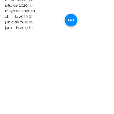
julio de 2020
(4)
4 entradas
mayo de 2020
(1)
1 entrada
abril de 2020
(1)
1 entrada
junio de 2018
(2)
2 entradas
junio de 2017
(1)
1 entrada
abril de 2017
(3)
3 entradas
enero de 2017
(2)
2 entradas
noviembre de 2016
(1)
1 entrada
Buscar por tags
acontramarcha
antiago de compostela
avionaut
galicia
grupo 0/1/2
ourense
plus test sueco
pontevedra
rearfacing
seguridad infantil
silla bebé
silla de auto
silla para coche
sky up
tiendas bambinos
vigo
Síguenos