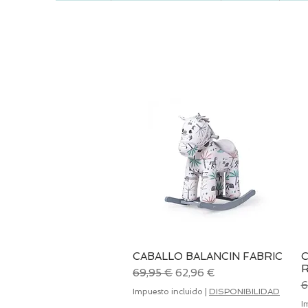
CABALLO BALANCIN FABRIC
Vista rápida
C
Precio
Precio de oferta
69,95 €
62,96 €
P
6
Impuesto incluido
|
DISPONIBILIDAD
I