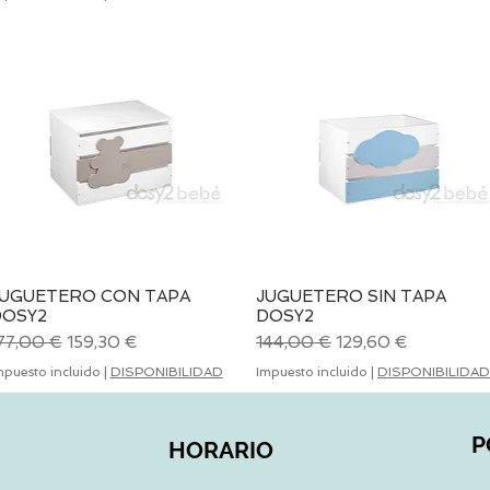
UGUETERO CON TAPA
Vista rápida
JUGUETERO SIN TAPA
Vista rápida
DOSY2
DOSY2
recio
Precio de oferta
Precio
Precio de oferta
77,00 €
159,30 €
144,00 €
129,60 €
mpuesto incluido
|
DISPONIBILIDAD
Impuesto incluido
|
DISPONIBILIDAD
P
HORARIO