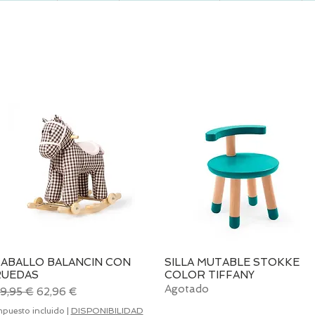
ABALLO BALANCIN CON
Vista rápida
SILLA MUTABLE STOKKE
Vista rápida
RUEDAS
COLOR TIFFANY
Agotado
recio
Precio de oferta
9,95 €
62,96 €
mpuesto incluido
|
DISPONIBILIDAD