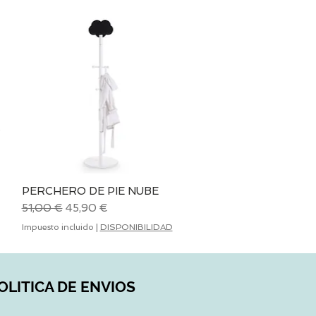
PERCHERO DE PIE NUBE
Vista rápida
Precio
Precio de oferta
51,00 €
45,90 €
Impuesto incluido
|
DISPONIBILIDAD
OLITICA DE ENVIOS