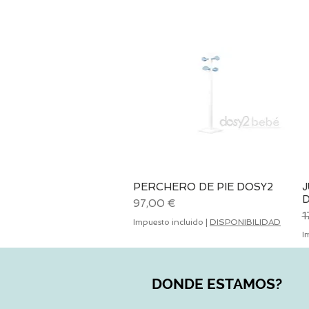
PERCHERO DE PIE DOSY2
Vista rápida
J
Precio
97,00 €
P
1
Impuesto incluido
|
DISPONIBILIDAD
I
DONDE ESTAMOS?