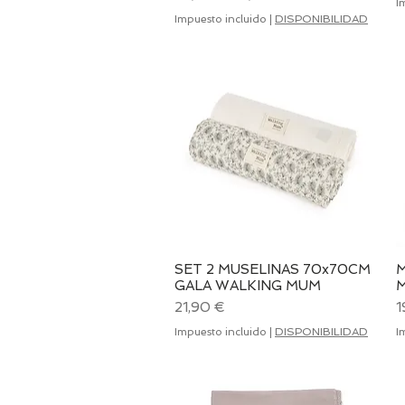
I
Impuesto incluido
|
DISPONIBILIDAD
SET 2 MUSELINAS 70x70CM
Vista rápida
M
GALA WALKING MUM
Precio
P
21,90 €
1
Impuesto incluido
|
DISPONIBILIDAD
I