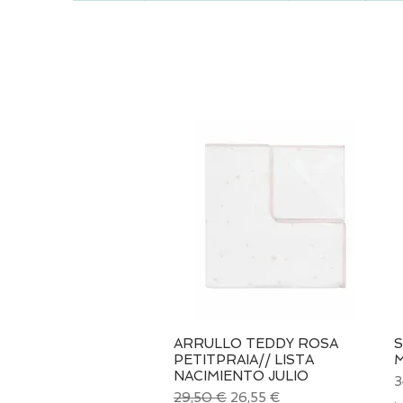
ARRULLO TEDDY ROSA
Vista rápida
S
PETITPRAIA// LISTA
M
NACIMIENTO JULIO
P
3
Precio
Precio de oferta
29,50 €
26,55 €