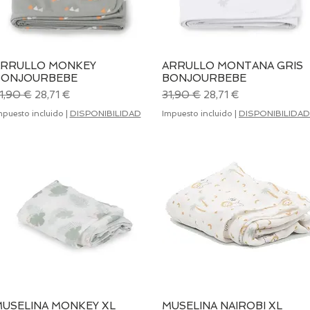
ARRULLO MONKEY
Vista rápida
ARRULLO MONTANA GRIS
Vista rápida
BONJOURBEBE
BONJOURBEBE
recio
Precio de oferta
Precio
Precio de oferta
1,90 €
28,71 €
31,90 €
28,71 €
mpuesto incluido
|
DISPONIBILIDAD
Impuesto incluido
|
DISPONIBILIDAD
USELINA MONKEY XL
Vista rápida
MUSELINA NAIROBI XL
Vista rápida