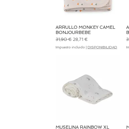
ARRULLO MONKEY CAMEL
Vista rápida
BONJOURBEBE
Precio
Precio de oferta
P
31,90 €
28,71 €
3
Impuesto incluido
|
DISPONIBILIDAD
I
MUSELINA RAINBOW XL
Vista rápida
M