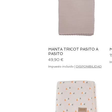
MANTA TRICOT PASITO A
Vista rápida
M
PASITO
P
1
Precio
49,90 €
I
Impuesto incluido
|
DISPONIBILIDAD