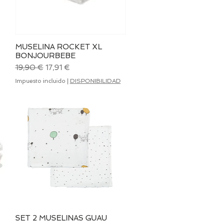
MUSELINA ROCKET XL
Vista rápida
BONJOURBEBE
Precio
Precio de oferta
19,90 €
17,91 €
Impuesto incluido
|
DISPONIBILIDAD
SET 2 MUSELINAS GUAU
Vista rápida