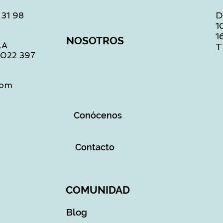
D
 31 98
1
1
NOSOTROS
LA
T
1 022 397
com
Conócenos
Contacto
COMUNIDAD
Blog