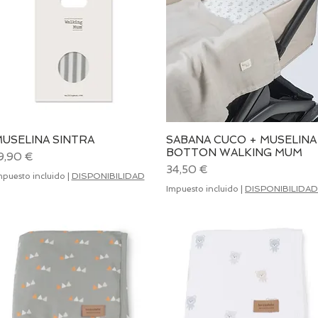
USELINA SINTRA
Vista rápida
SABANA CUCO + MUSELINA
Vista rápida
BOTTON WALKING MUM
recio
9,90 €
Precio
34,50 €
mpuesto incluido
|
DISPONIBILIDAD
Impuesto incluido
|
DISPONIBILIDAD