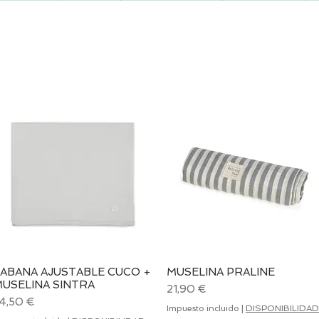
ABANA AJUSTABLE CUCO +
Vista rápida
MUSELINA PRALINE
Vista rápida
USELINA SINTRA
Precio
21,90 €
recio
4,50 €
Impuesto incluido
|
DISPONIBILIDAD