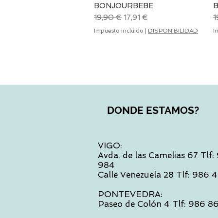
BONJOURBEBE
Precio
Precio de oferta
P
19,90 €
17,91 €
1
Impuesto incluido
|
DISPONIBILIDAD
I
DONDE ESTAMOS?
VIGO:
Avda. de las Camelias 67 Tlf
984
Calle Venezuela 28 Tlf: 986
PONTEVEDRA:
Paseo de Colón 4 Tlf: 986 8