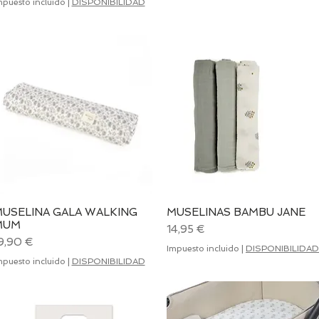
mpuesto incluido
|
DISPONIBILIDAD
USELINA GALA WALKING
Vista rápida
MUSELINAS BAMBU JANE
Vista rápida
MUM
Precio
14,95 €
recio
9,90 €
Impuesto incluido
|
DISPONIBILIDAD
mpuesto incluido
|
DISPONIBILIDAD