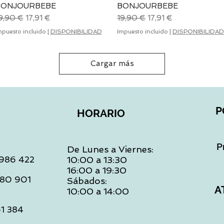
BONJOURBEBE
BONJOURBEBE
recio
Precio de oferta
Precio
Precio de oferta
9,90 €
17,91 €
19,90 €
17,91 €
mpuesto incluido
|
DISPONIBILIDAD
Impuesto incluido
|
DISPONIBILIDAD
Cargar más
P
HORARIO
P
De Lunes a Viernes:
: 986 422
10:00 a 13:30
16:00 a 19:30
 480 901
Sábados:
A
10:00 a 14:00
61 384