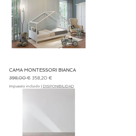
CAMA MONTESSORI BIANCA
Precio
Precio de oferta
398,00 €
358,20 €
Impuesto incluido
|
DISPONIBILIDAD