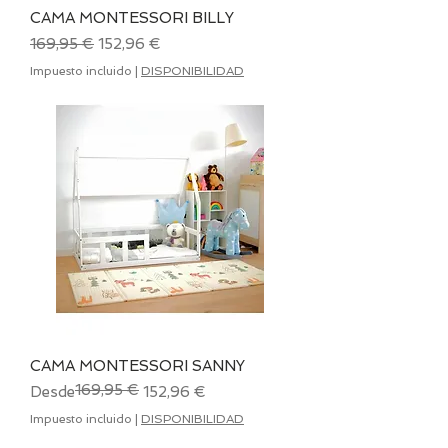
CAMA MONTESSORI BILLY
Precio
Precio de oferta
169,95 €
152,96 €
Impuesto incluido
|
DISPONIBILIDAD
CAMA MONTESSORI SANNY
169,95 €
Precio
Precio de oferta
Desde
152,96 €
Impuesto incluido
|
DISPONIBILIDAD