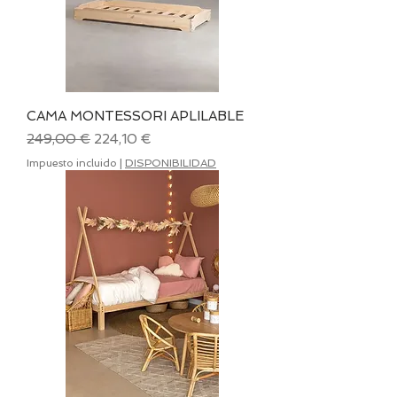
CAMA MONTESSORI APLILABLE
Precio
Precio de oferta
249,00 €
224,10 €
Impuesto incluido
|
DISPONIBILIDAD