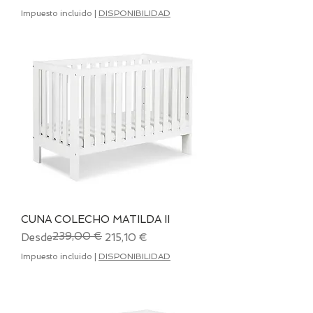
Impuesto incluido
|
DISPONIBILIDAD
CUNA COLECHO MATILDA II
239,00 €
Precio
Precio de oferta
Desde
215,10 €
Impuesto incluido
|
DISPONIBILIDAD