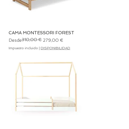
CAMA MONTESSORI FOREST
310,00 €
Precio
Precio de oferta
Desde
279,00 €
Impuesto incluido
|
DISPONIBILIDAD