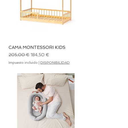
CAMA MONTESSORI KIDS
Precio
Precio de oferta
205,00 €
184,50 €
Impuesto incluido
|
DISPONIBILIDAD