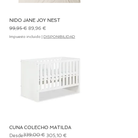
NIDO JANE JOY NEST
Precio
Precio de oferta
99,95 €
89,96 €
Impuesto incluido
|
DISPONIBILIDAD
CUNA COLECHO MATILDA
339,00 €
Precio
Precio de oferta
Desde
305,10 €