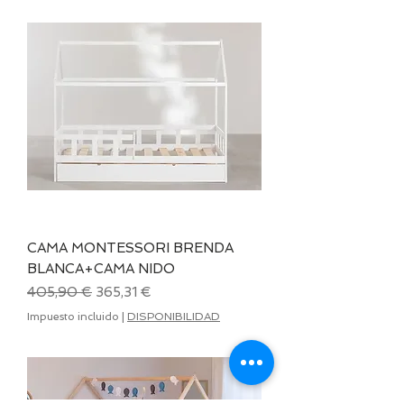
CAMA MONTESSORI BRENDA
BLANCA+CAMA NIDO
Precio
Precio de oferta
405,90 €
365,31 €
Impuesto incluido
|
DISPONIBILIDAD