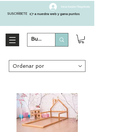
Inicia Sesión/Regístrate
SUSCRÍBETE
👉 a nuestra web y gana puntos