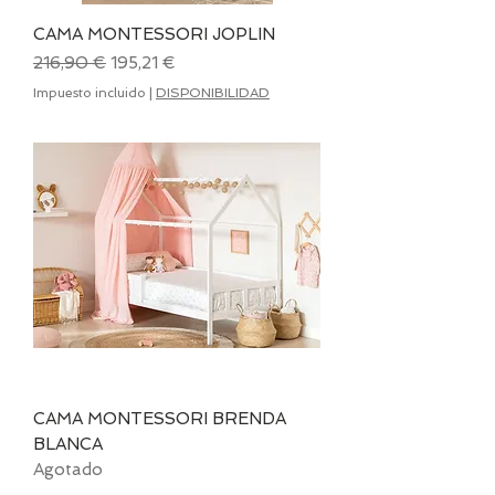
CAMA MONTESSORI JOPLIN
Precio
Precio de oferta
216,90 €
195,21 €
Impuesto incluido
|
DISPONIBILIDAD
CAMA MONTESSORI BRENDA
BLANCA
Agotado