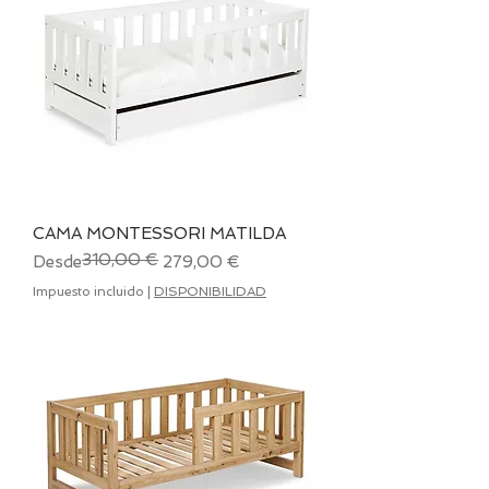
CAMA MONTESSORI MATILDA
310,00 €
Precio
Precio de oferta
Desde
279,00 €
Impuesto incluido
|
DISPONIBILIDAD