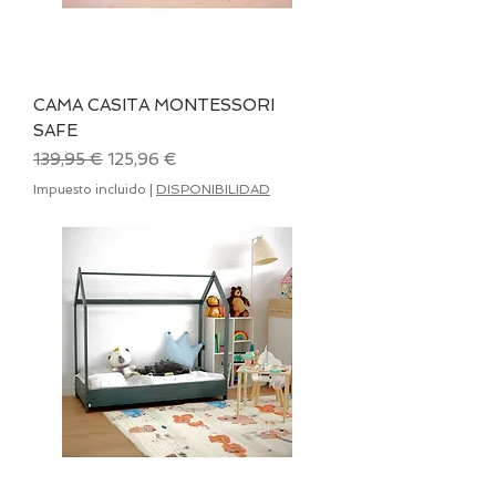
CAMA CASITA MONTESSORI
SAFE
Precio
Precio de oferta
139,95 €
125,96 €
Impuesto incluido
|
DISPONIBILIDAD