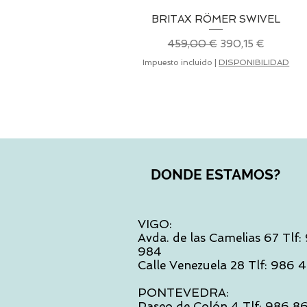
BRITAX RÖMER SWIVEL
Vista rápida
Precio
Precio de oferta
459,00 €
390,15 €
Impuesto incluido
|
DISPONIBILIDAD
DONDE ESTAMOS?
VIGO:
Avda. de las Camelias 67 Tlf
984
Calle Venezuela 28 Tlf: 986
PONTEVEDRA:
Paseo de Colón 4 Tlf: 986 8