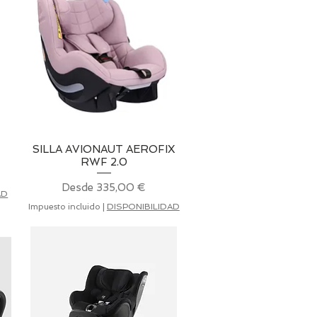
SILLA AVIONAUT AEROFIX
Vista rápida
RWF 2.0
Precio de oferta
Desde
335,00 €
AD
Impuesto incluido
|
DISPONIBILIDAD