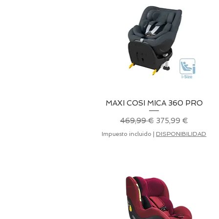
MAXI COSI MICA 360 PRO
Vista rápida
Precio
Precio de oferta
469,99 €
375,99 €
Impuesto incluido
|
DISPONIBILIDAD