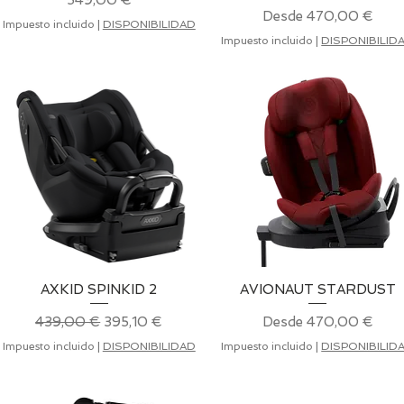
549,00 €
Precio de oferta
Desde
470,00 €
Impuesto incluido
|
DISPONIBILIDAD
Impuesto incluido
|
DISPONIBILID
AXKID SPINKID 2
Vista rápida
AVIONAUT STARDUST
Vista rápida
Precio
Precio de oferta
Precio de oferta
439,00 €
395,10 €
Desde
470,00 €
Impuesto incluido
|
DISPONIBILIDAD
Impuesto incluido
|
DISPONIBILID