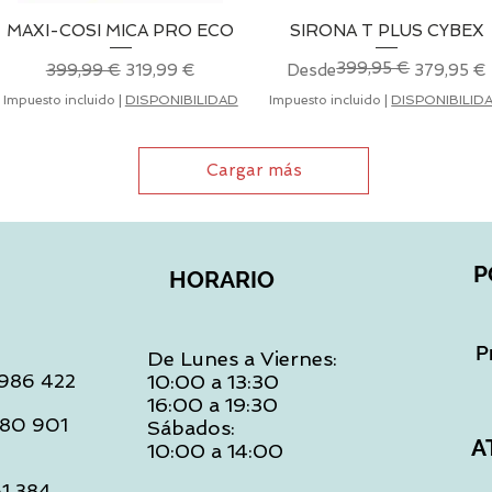
MAXI-COSI MICA PRO ECO
Vista rápida
SIRONA T PLUS CYBEX
Vista rápida
399,95 €
Precio
Precio de oferta
Precio
Precio de oferta
399,99 €
319,99 €
Desde
379,95 €
Impuesto incluido
|
DISPONIBILIDAD
Impuesto incluido
|
DISPONIBILID
Cargar más
P
HORARIO
P
De Lunes a Viernes:
: 986 422
10:00 a 13:30
16:00 a 19:30
 480 901
Sábados:
A
10:00 a 14:00
61 384