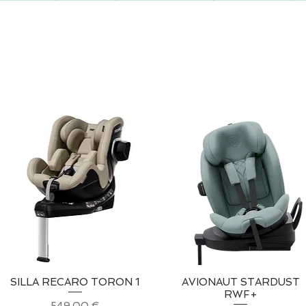
SILLA RECARO TORON 1
Vista rápida
AVIONAUT STARDUST
Vista rápida
RWF+
Precio