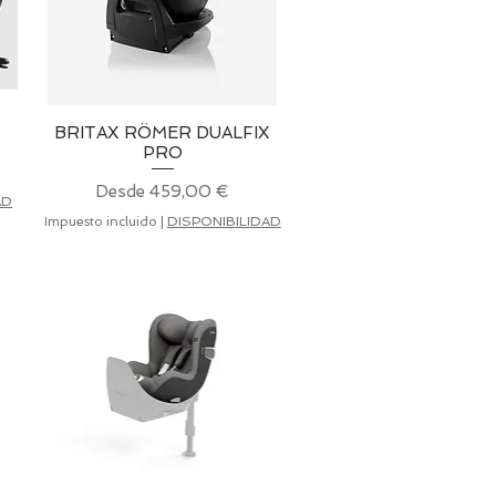
BRITAX RÖMER DUALFIX
Vista rápida
PRO
erta
Precio de oferta
Desde
459,00 €
AD
Impuesto incluido
|
DISPONIBILIDAD