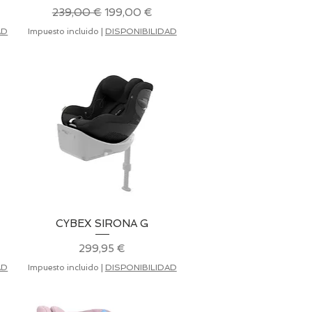
Precio
Precio de oferta
239,00 €
199,00 €
AD
Impuesto incluido
|
DISPONIBILIDAD
CYBEX SIRONA G
Vista rápida
Precio
299,95 €
AD
Impuesto incluido
|
DISPONIBILIDAD