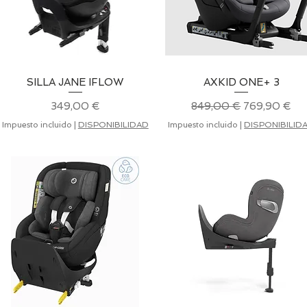
SILLA JANE IFLOW
Vista rápida
AXKID ONE+ 3
Vista rápida
Precio
Precio
Precio de of
349,00 €
849,00 €
769,90 €
Impuesto incluido
|
DISPONIBILIDAD
Impuesto incluido
|
DISPONIBILID