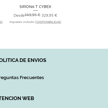
SIRONA T CYBEX
Vista rápida
349,95 €
Precio
Precio de oferta
Desde
329,95 €
AD
Impuesto incluido
|
DISPONIBILIDAD
OLITICA DE ENVIOS
reguntas Frecuentes
TENCION WEB