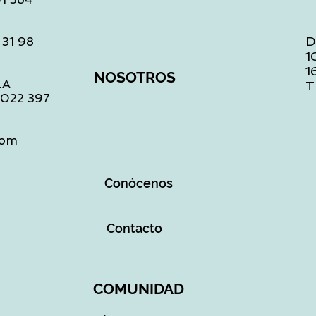
D
 31 98
1
1
NOSOTROS
LA
T
1 022 397
com
Conócenos
Contacto
COMUNIDAD