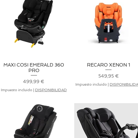
MAXI COSI EMERALD 360
Vista rápida
​RECARO XENON 1
Vista rápida
PRO
Precio
549,95 €
Precio
499,99 €
Impuesto incluido
|
DISPONIBILID
Impuesto incluido
|
DISPONIBILIDAD