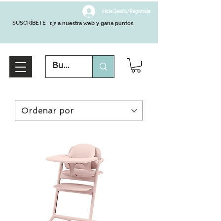
Inicia Sesión/Regístrate
SUSCRÍBETE
👉 a nuestra web y gana puntos