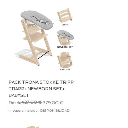
PACK TRONA STOKKE TRIPP
TRAPP+NEWBORN SET+
BABYSET
427,00 €
Precio
Precio de oferta
Desde
379,00 €
Impuesto incluido
|
DISPONIBILIDAD