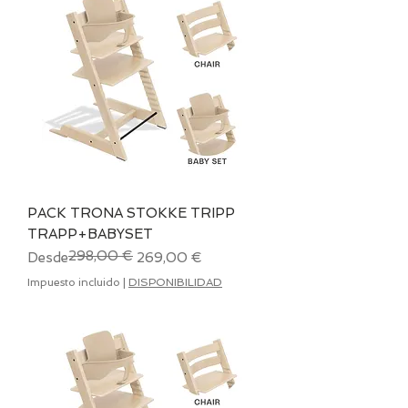
PACK TRONA STOKKE TRIPP
TRAPP+BABYSET
298,00 €
Precio
Precio de oferta
Desde
269,00 €
Impuesto incluido
|
DISPONIBILIDAD