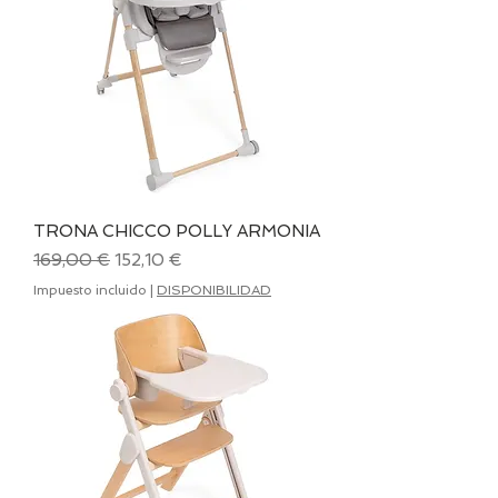
TRONA CHICCO POLLY ARMONIA
Precio
Precio de oferta
169,00 €
152,10 €
Impuesto incluido
|
DISPONIBILIDAD