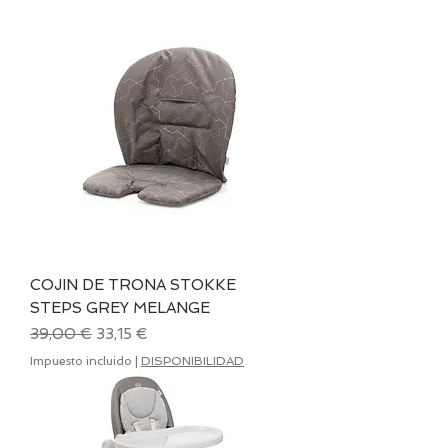
COJIN DE TRONA STOKKE
STEPS GREY MELANGE
Precio
Precio de oferta
39,00 €
33,15 €
Impuesto incluido
|
DISPONIBILIDAD