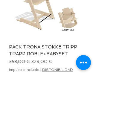
PACK TRONA STOKKE TRIPP
TRAPP ROBLE+BABYSET
Precio
Precio de oferta
358,00 €
329,00 €
Impuesto incluido
|
DISPONIBILIDAD