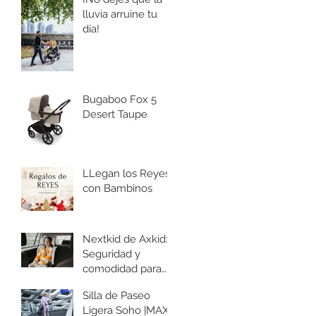
para Aventuras
lluvia arruine tu
día!
Bugaboo Fox 5
Desert Taupe
LLegan los Reyes
con Bambinos
Nextkid de Axkid:
Seguridad y
comodidad para
tus pequeños
Silla de Paseo
aventureros
Ligera Soho |MAXI