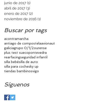
junio de 2017
(1)
1 entrada
abril de 2017
(3)
3 entradas
enero de 2017
(2)
2 entradas
noviembre de 2016
(1)
1 entrada
Buscar por tags
acontramarcha
antiago de compostela
avionaut
galicia
grupo 0/1/2
ourense
plus test sueco
pontevedra
rearfacing
seguridad infantil
silla bebé
silla de auto
silla para coche
sky up
tiendas bambinos
vigo
Síguenos