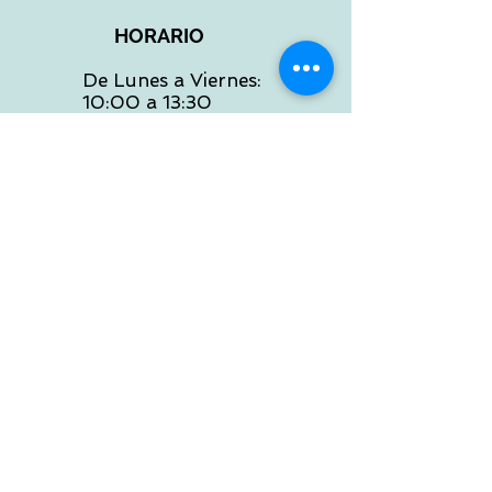
HORARIO
De Lunes a Viernes:
10:00 a 13:30
16:00 a 19:30
Sábados:
10:00 a 14:00
ATENCION WEB
De Lunes a Viernes:
10:00 a 13:30
16:00 a 19:30
Tlf:
986 422 984
POLITICA DE ENVIOS
Preguntas Frecuentes