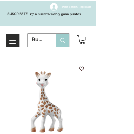
Inicia Sesión/Regístrate
SUSCRÍBETE
👉 a nuestra web y gana puntos