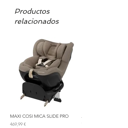
confirmamos la disponibilidad
Productos
relacionados
MAXI COSI MICA SLIDE PRO
ASIENTO BAÑO ABAT
OLMITOS
Precio
469,99 €