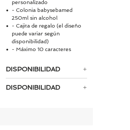
personalizado
- Colonia babysebamed
250ml sin alcohol
- Cajita de regalo (el diseño
puede variar según
disponibilidad)
- Máximo 10 caracteres
DISPONIBILIDAD
Al ser un producto personalizado la
DISPONIBILIDAD
fecha de entrega es de 10 días.
Tenemos el prácticamente el 100% de
los artículos en stock. Si quieres
quedarte tranquill@ llámanos al 986
42 29 84 o envía un email a
contacto@tiendasbambinos.com y te