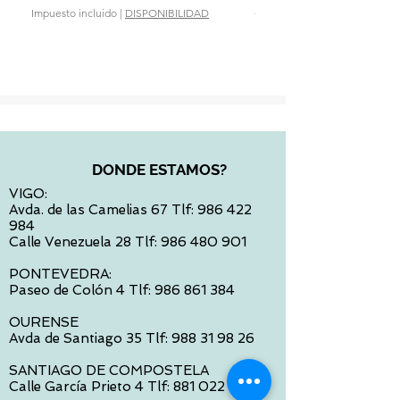
Precio
28,90 €
Impuesto incluido
|
DISPONIBILIDAD
Impuesto incluido
DONDE ESTAMOS?
VIGO:
Avda. de las Camelias 67 Tlf:
986 422
984
Calle Venezuela 28 Tlf:
986 480 901
PONTEVEDRA:
Paseo de Colón 4 Tlf:
986 861 384
OURENSE
Avda de Santiago 35 Tlf:
988 31 98 26
SANTIAGO DE COMPOSTELA
Calle García Prieto 4 Tlf:
881 022 397