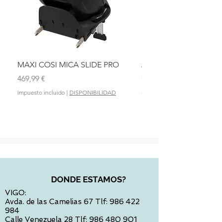
MAXI COSI MICA SLIDE PRO
ASIENTO BAÑO ABAT
OLMITOS
Precio
469,99 €
Precio
28,90 €
Impuesto incluido
|
DISPONIBILIDAD
Impuesto incluido
DONDE ESTAMOS?
VIGO:
Avda. de las Camelias 67 Tlf:
986 422
984
Calle Venezuela 28 Tlf:
986 480 901