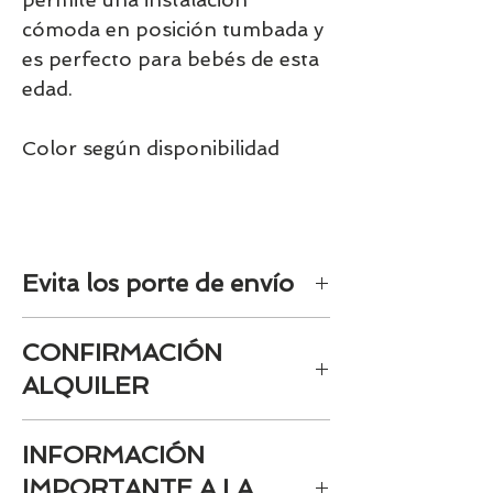
cómoda en posición tumbada y
es perfecto para bebés de esta
edad.
Color según disponibilidad
Evita los porte de envío
Seleccione siempre la opción de
CONFIRMACIÓN
tienda para evitar los gasto de envío.
Siempre se recogerán en tienda los
ALQUILER
alquileres.
Siempre será necesaria la
INFORMACIÓN
confirmación de Bambinos una vez
tengamos la reserva tramitada. Será
IMPORTANTE A LA