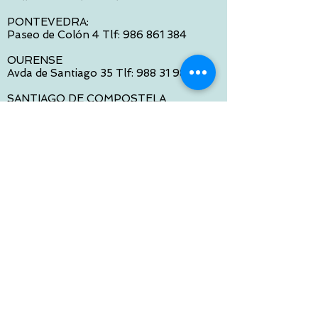
PONTEVEDRA:
Paseo de Colón 4 Tlf:
986 861 384
OURENSE
Avda de Santiago 35 Tlf:
988 31 98 26
SANTIAGO DE COMPOSTELA
Calle García Prieto 4 Tlf:
881 022 397
CONTACTO VIA E-MAIL:
contacto@tiendasbambinos.com
HORARIO
De Lunes a Viernes:
10:00 a 13:30
16:00 a 19:30
Sábados:
10:00 a 14:00
ATENCION WEB