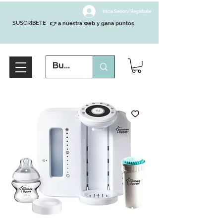
Inicia Sesión/Regístrate
SUSCRÍBETE
👉 a nuestra web y gana puntos