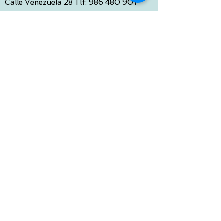
Calle Venezuela 28 Tlf:
986 480 901
PONTEVEDRA:
Paseo de Colón 4 Tlf:
986 861 384
OURENSE
Avda de Santiago 35 Tlf:
988 31 98 26
SANTIAGO DE COMPOSTELA
Calle García Prieto 4 Tlf:
881 022 397
CONTACTO VIA E-MAIL:
contacto@tiendasbambinos.com
HORARIO
De Lunes a Viernes:
10:00 a 13:30
16:00 a 19:30
Sábados:
10:00 a 14:00
ATENCION WEB