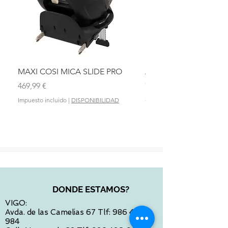
MAXI COSI MICA SLIDE PRO
ASIENTO BAÑO ABAT
OLMITOS
Precio
469,99 €
Precio
28,90 €
Impuesto incluido
|
DISPONIBILIDAD
Impuesto incluido
DONDE ESTAMOS?
VIGO:
Avda. de las Camelias 67 Tlf:
986 422
984