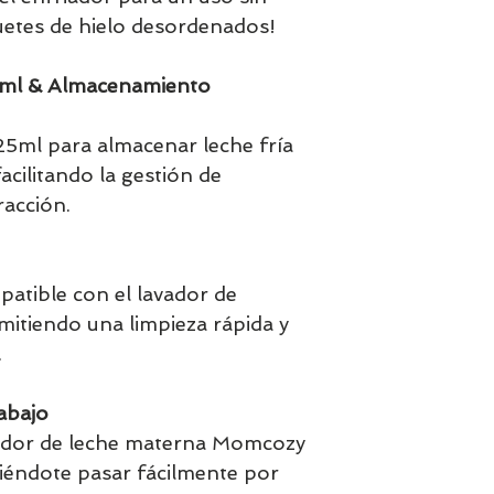
uetes de hielo desordenados!
0ml & Almacenamiento
325ml para almacenar leche fría
acilitando la gestión de
racción.
patible con el lavador de
itiendo una limpieza rápida y
.
abajo
friador de leche materna Momcozy
iéndote pasar fácilmente por