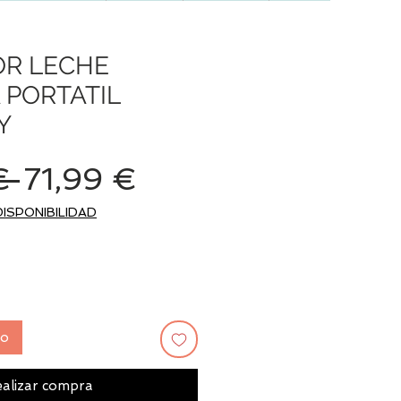
OR LECHE
PORTATIL
Y
Precio
Precio
€ 
71,99 €
de
DISPONIBILIDAD
oferta
to
alizar compra