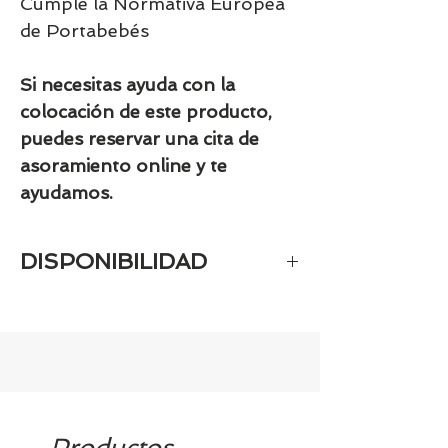
Cumple la Normativa Europea
de Portabebés
Si necesitas ayuda con la
colocación de este producto,
puedes reservar una cita de
asoramiento online y te
ayudamos.
DISPONIBILIDAD
Tenemos el prácticamente el 100% de
los artículos en stock. Si quieres
quedarte tranquill@ llámanos al 986
42 29 84 o envía un email a
contacto@tiendasbambinos.com y te
confirmamos la disponibilidad
Productos