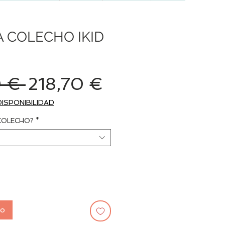
 COLECHO IKID
Precio
Precio
 € 
218,70 €
de
DISPONIBILIDAD
oferta
 COLECHO?
*
to