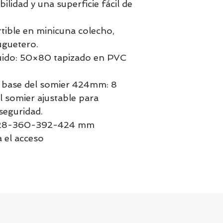
lidad y una superficie fácil de
tible en minicuna colecho,
juguetero.
uido: 50×80 tapizado en PVC
a base del somier 424mm: 8
l somier ajustable para
seguridad.
28-360-392-424 mm
a el acceso