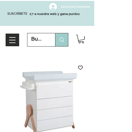
Inicia Sesión/Regístrate
SUSCRÍBETE
👉 a nuestra web y gana puntos