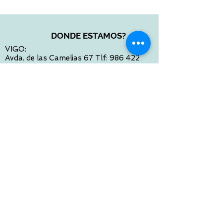
DONDE ESTAMOS?
VIGO:
Avda. de las Camelias 67 Tlf:
986 422
984
Calle Venezuela 28 Tlf:
986 480 901
PONTEVEDRA:
Paseo de Colón 4 Tlf:
986 861 384
OURENSE
Avda de Santiago 35 Tlf:
988 31 98 26
SANTIAGO DE COMPOSTELA
Calle García Prieto 4 Tlf:
881 022 397
CONTACTO VIA E-MAIL:
contacto@tiendasbambinos.com
HORARIO