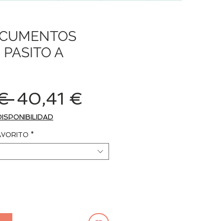
OCUMENTOS
PASITO A
Precio
Precio
€ 
40,41 €
de
DISPONIBILIDAD
oferta
AVORITO
*