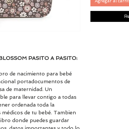
Agregar al carri
Re
OSSOM PASITO A PASITO:
ibro de nacimiento para bebé
ncional portadocumentos de
lsa de maternidad. Un
e para llevar contigo a todas
tener ordenada toda la
 médicos de tu bebé. Tambien
libro donde puedes guardar
s, datos importantes y todo lo