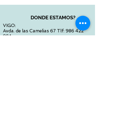
DONDE ESTAMOS?
VIGO:
Avda. de las Camelias 67 Tlf:
986 422
984
Calle Venezuela 28 Tlf:
986 480 901
PONTEVEDRA:
Paseo de Colón 4 Tlf:
986 861 384
OURENSE
Avda de Santiago 35 Tlf:
988 31 98 26
SANTIAGO DE COMPOSTELA
Calle García Prieto 4 Tlf:
881 022 397
CONTACTO VIA E-MAIL:
contacto@tiendasbambinos.com
HORARIO