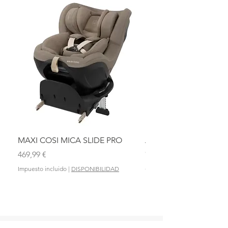
MAXI COSI MICA SLIDE PRO
ASIENTO BAÑO ABAT
OLMITOS
Precio
469,99 €
Precio
28,90 €
Impuesto incluido
|
DISPONIBILIDAD
Impuesto incluido