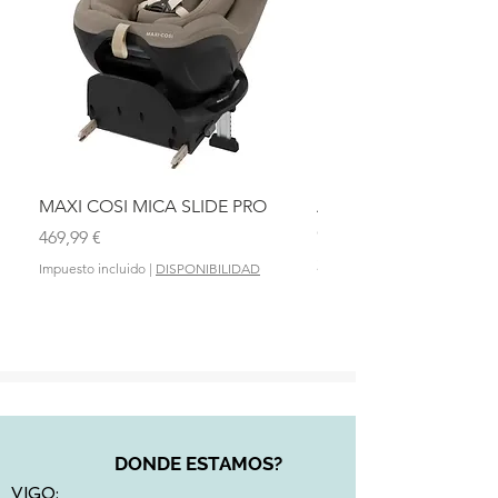
MAXI COSI MICA SLIDE PRO
ASIENTO BAÑO ABAT
OLMITOS
Precio
469,99 €
Precio
28,90 €
Impuesto incluido
|
DISPONIBILIDAD
Impuesto incluido
DONDE ESTAMOS?
VIGO: