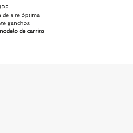
UPF
n de aire óptima
nte ganchos
modelo de carrito