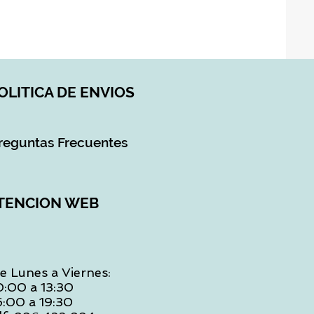
Impuesto incluido
|
DI
OLITICA DE ENVIOS
reguntas Frecuentes
TENCION WEB
e Lunes a Viernes:
0:00 a 13:30
6:00 a 19:30