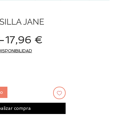
SILLA JANE
Precio
Precio
 
17,96 €
de
DISPONIBILIDAD
oferta
to
alizar compra