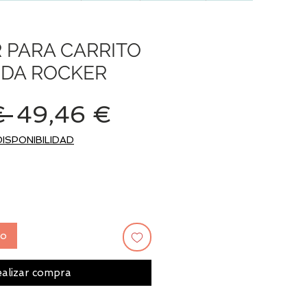
 PARA CARRITO
NDA ROCKER
Precio
Precio
€ 
49,46 €
de
DISPONIBILIDAD
oferta
to
alizar compra