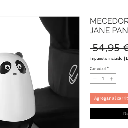
MECEDOR
JANE PA
 54,95 
Impuesto incluido
|
Cantidad
*
Agregar al carri
Re