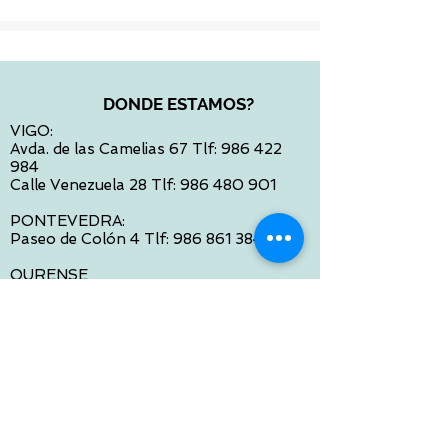
DONDE ESTAMOS?
VIGO:
Avda. de las Camelias 67 Tlf:
986 422
984
Calle Venezuela 28 Tlf:
986 480 901
PONTEVEDRA:
Paseo de Colón 4 Tlf:
986 861 384
OURENSE
Avda de Santiago 35 Tlf:
988 31 98 26
SANTIAGO DE COMPOSTELA
Calle García Prieto 4 Tlf:
881 022 397
CONTACTO VIA E-MAIL:
contacto@tiendasbambinos.com