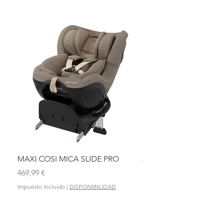
MAXI COSI MICA SLIDE PRO
ASIENTO BAÑO ABAT
OLMITOS
Precio
469,99 €
Precio
28,90 €
Impuesto incluido
|
DISPONIBILIDAD
Impuesto incluido