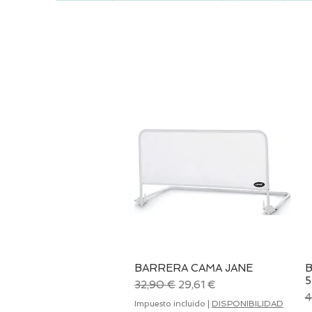
BARRERA CAMA JANE
B
Vista rápida
5
Precio
Precio de oferta
32,90 €
29,61 €
P
4
Impuesto incluido
|
DISPONIBILIDAD