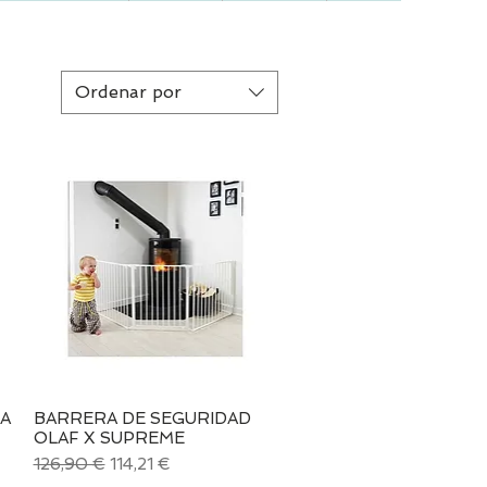
Ordenar por
A
BARRERA DE SEGURIDAD
Vista rápida
OLAF X SUPREME
Precio
Precio de oferta
126,90 €
114,21 €