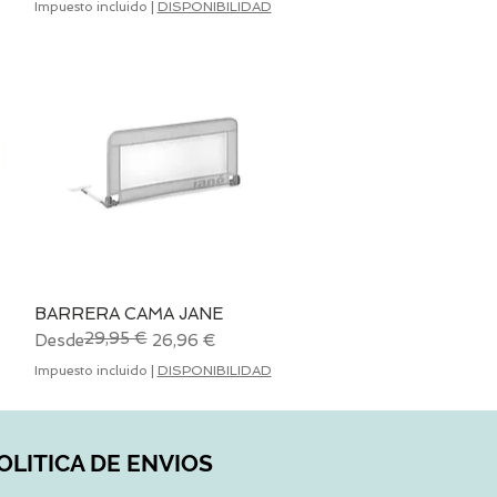
Impuesto incluido
|
DISPONIBILIDAD
BARRERA CAMA JANE
Vista rápida
29,95 €
Precio
Precio de oferta
Desde
26,96 €
Impuesto incluido
|
DISPONIBILIDAD
OLITICA DE ENVIOS