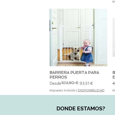
I
BARRERA PUERTA PARA
B
Vista rápida
PERROS
E
103,90 €
Precio
Precio de oferta
P
Desde
93,51 €
4
Impuesto incluido
|
DISPONIBILIDAD
I
DONDE ESTAMOS?