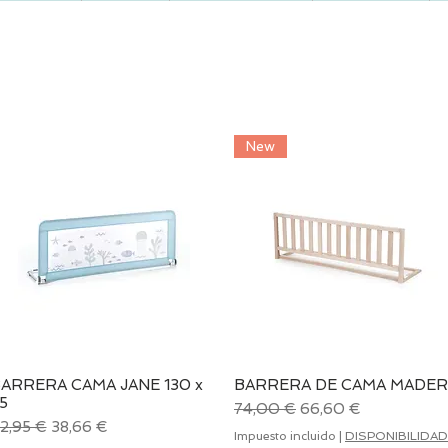
New
ARRERA CAMA JANE 130 x
BARRERA DE CAMA MADER
Vista rápida
Vista rápida
5
Precio
Precio de oferta
74,00 €
66,60 €
recio
Precio de oferta
2,95 €
38,66 €
Impuesto incluido
|
DISPONIBILIDAD