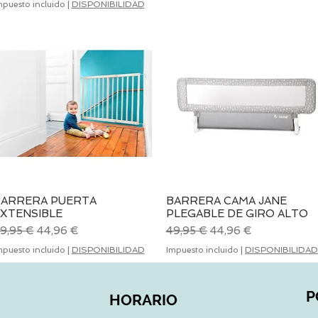
mpuesto incluido
|
DISPONIBILIDAD
ARRERA PUERTA
BARRERA CAMA JANE
Vista rápida
Vista rápida
XTENSIBLE
PLEGABLE DE GIRO ALTO
recio
Precio de oferta
Precio
Precio de oferta
9,95 €
44,96 €
49,95 €
44,96 €
mpuesto incluido
|
DISPONIBILIDAD
Impuesto incluido
|
DISPONIBILIDAD
P
HORARIO