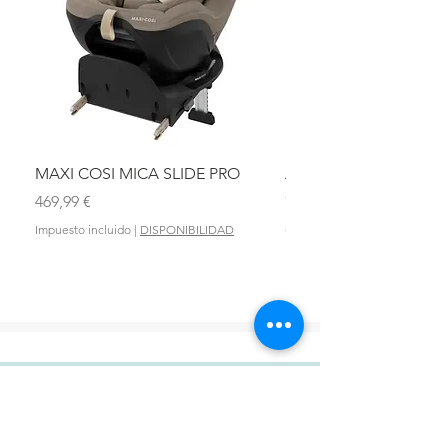
MAXI COSI MICA SLIDE PRO
ASIENTO BAÑO ABAT
OLMITOS
Precio
469,99 €
Precio
28,90 €
Impuesto incluido
|
DISPONIBILIDAD
Impuesto incluido
DONDE ESTAMOS?
VIGO: