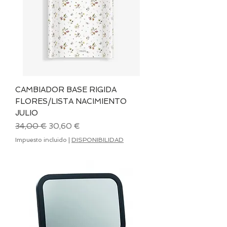
CAMBIADOR BASE RIGIDA
FLORES/LISTA NACIMIENTO
JULIO
Precio
Precio de oferta
34,00 €
30,60 €
Impuesto incluido
|
DISPONIBILIDAD