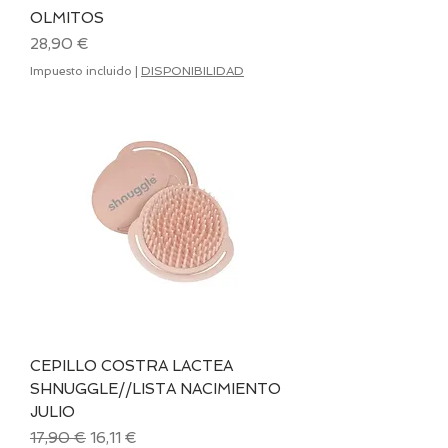
OLMITOS
Precio
28,90 €
Impuesto incluido
|
DISPONIBILIDAD
CEPILLO COSTRA LACTEA
SHNUGGLE//LISTA NACIMIENTO
JULIO
Precio
Precio de oferta
17,90 €
16,11 €