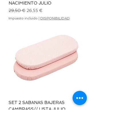
NACIMIENTO JULIO
Precio
Precio de oferta
29,50 €
26,55 €
Impuesto incluido
|
DISPONIBILIDAD
SET 2 SABANAS BAJERAS
CAMBRASS// LISTA JULIO
Precio
Precio de oferta
15,05 €
13,55 €
Impuesto incluido
|
DISPONIBILIDAD