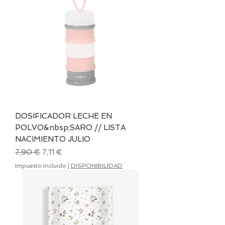
DOSIFICADOR LECHE EN
POLVO&nbsp;SARO // LISTA
NACIMIENTO JULIO
Precio
Precio de oferta
7,90 €
7,11 €
Impuesto incluido
|
DISPONIBILIDAD