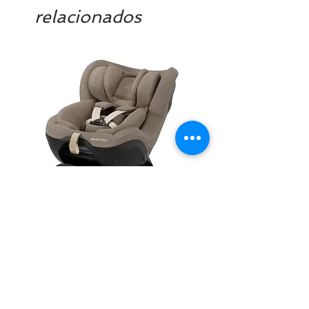
relacionados
fabricante (una dirección de correo
electrónico o URL para consultas de
los clientes): es-
atencionconsumidor@maxi-cosi.com /
es-
atencionconsumidor@bebeconfort.co
m
- Información general sobre la
seguridad del producto: es diferente
en cada artículo. La info se encuentra
en los Manuales de Instrucción y Uso.
En nuestras páginas web, dentro de
cada producto, hay un apartado con
los Manuales. Ejemplo MICA 360
PRO:
https://images.maxi-cosi.es/dorel-
MAXI COSI MICA SLIDE PRO
ASIENTO BAÑO ABAT
public-storage-
OLMITOS
Precio
469,99 €
prod/manuals/MC8549_CRS_Mica36
Precio
28,90 €
Impuesto incluido
|
DISPONIBILIDAD
0Pro_UM_LR.pdf?
Impuesto incluido
_gl=1*brjn45*_ga*OTQxMDU1MTku