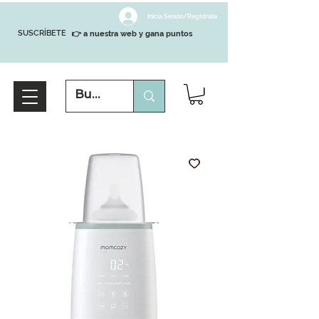
Inicia Sesión/Regístrate
SUSCRÍBETE
👉 a nuestra web y gana puntos