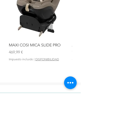
MAXI COSI MICA SLIDE PRO
ASIENTO BAÑO ABAT
OLMITOS
Precio
469,99 €
Precio
28,90 €
Impuesto incluido
|
DISPONIBILIDAD
Impuesto incluido
DONDE ESTAMOS?
VIGO: