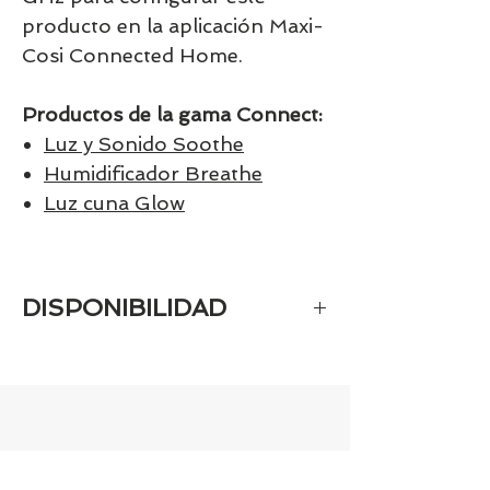
producto en la aplicación Maxi-
Cosi Connected Home.
Productos de la gama Connect:
Luz y Sonido Soothe
Humidificador Breathe
Luz cuna Glow
DISPONIBILIDAD
Tenemos el prácticamente el 100% de
los artículos en stock. Si quieres
quedarte tranquill@ llámanos al 986
42 29 84 o envía un email a
contacto@tiendasbambinos.com y te
confirmamos la disponibilidad