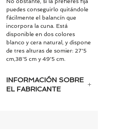
No obstante, si la prefieres fija
puedes conseguirlo quitándole
fácilmente el balancín que
incorpora la cuna. Está
disponible en dos colores
blanco y cera natural, y dispone
de tres alturas de somier: 27'5
cm,38'5 cm y 49'5 cm.
INFORMACIÓN SOBRE
EL FABRICANTE
Marca registrada en el registro de
marcas: micuna
Nombre del fabricante (persona física
o jurídica): MICUNA FAMILY BRANDS,
S.L.U.
Dirección postal del fabricante: Calle