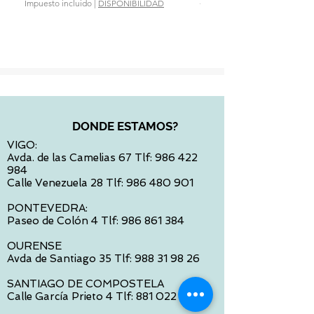
28,90 €
Impuesto incluido
|
DISPONIBILIDAD
Impuesto incluido
DONDE ESTAMOS?
VIGO:
Avda. de las Camelias 67 Tlf:
986 422
984
Calle Venezuela 28 Tlf:
986 480 901
PONTEVEDRA:
Paseo de Colón 4 Tlf:
986 861 384
OURENSE
Avda de Santiago 35 Tlf:
988 31 98 26
SANTIAGO DE COMPOSTELA
Calle García Prieto 4 Tlf:
881 022 397