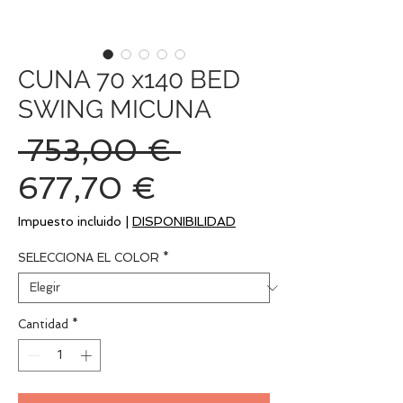
CUNA 70 x140 BED
SWING MICUNA
Precio
 753,00 € 
Precio
677,70 €
de
Impuesto incluido
|
DISPONIBILIDAD
oferta
SELECCIONA EL COLOR
*
Cantidad
*