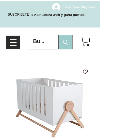
Inicia Sesión/Regístrate
SUSCRÍBETE
👉 a nuestra web y gana puntos