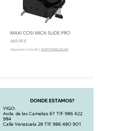
MAXI COSI MICA SLIDE PRO
ASIENTO BAÑO ABAT
OLMITOS
Precio
469,99 €
Precio
28,90 €
Impuesto incluido
|
DISPONIBILIDAD
Impuesto incluido
DONDE ESTAMOS?
VIGO:
Avda. de las Camelias 67 Tlf:
986 422
984
Calle Venezuela 28 Tlf:
986 480 901