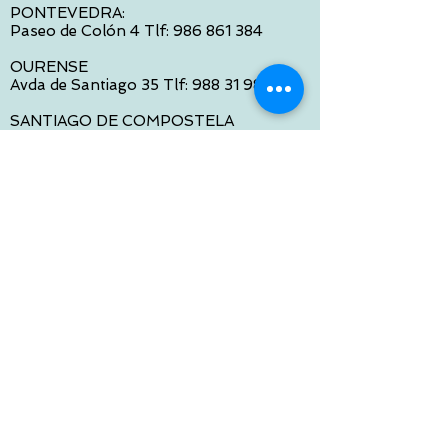
PONTEVEDRA:
Paseo de Colón 4 Tlf:
986 861 384
OURENSE
Avda de Santiago 35 Tlf:
988 31 98 26
SANTIAGO DE COMPOSTELA
Calle García Prieto 4 Tlf:
881 022 397
CONTACTO VIA E-MAIL:
contacto@tiendasbambinos.com
HORARIO
De Lunes a Viernes:
10:00 a 13:30
16:00 a 19:30
Sábados:
10:00 a 14:00
ATENCION WEB