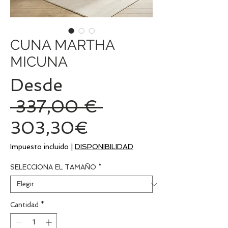
CUNA MARTHA
MICUNA
Desde
Precio
 337,00 € 
Precio
303,30€
de
Impuesto incluido
|
DISPONIBILIDAD
oferta
SELECCIONA EL TAMAÑO
*
Cantidad
*