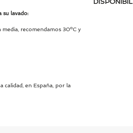
DISPONIBIL
 su lavado:
Tenemos el prácti
artículos en stock.
tranquill@ lláman
a media, recomendamos 30ºC y
email a contacto
confirmamos la di
a calidad, en España, por la