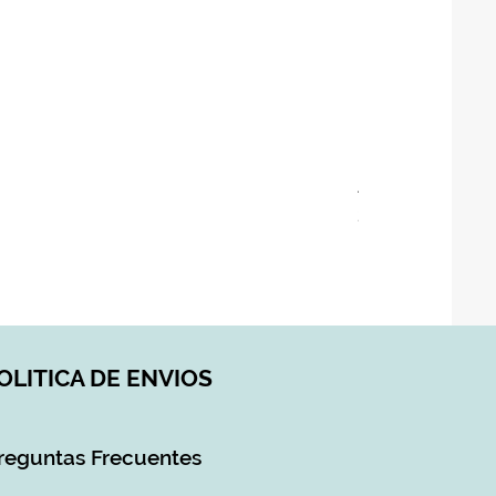
ASIENTO BAÑO 
Precio
28,90 €
Impuesto incluido
|
DI
OLITICA DE ENVIOS
reguntas Frecuentes