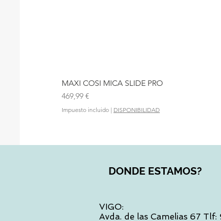
MAXI COSI MICA SLIDE PRO
Precio
469,99 €
Impuesto incluido
|
DISPONIBILIDAD
DONDE ESTAMOS?
VIGO:
Avda. de las Camelias 67 Tlf