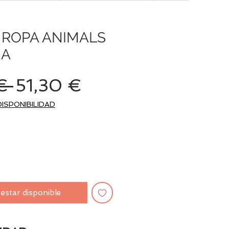
 ROPA ANIMALS
IA
Precio
Precio
€ 
51,30 €
de
DISPONIBILIDAD
oferta
l estar disponible