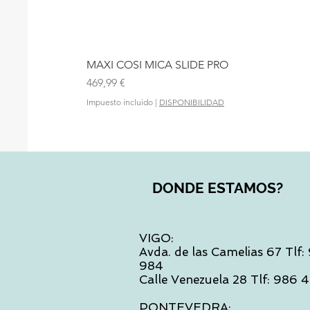
MAXI COSI MICA SLIDE PRO
Precio
469,99 €
Impuesto incluido
|
DISPONIBILIDAD
DONDE ESTAMOS?
VIGO:
Avda. de las Camelias 67 Tlf
984
Calle Venezuela 28 Tlf: 986
PONTEVEDRA: