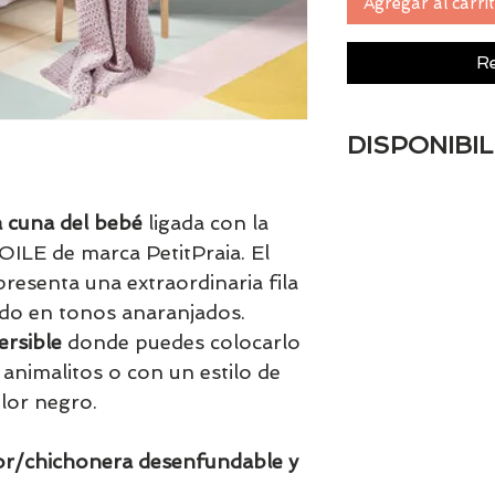
Agregar al carri
Re
DISPONIBIL
Tenemos el prácti
artículos en stock.
a cuna del bebé
ligada con la
tranquill@ lláman
OILE de marca PetitPraia. El
email a contacto
esenta una extraordinaria fila
confirmamos la di
do en tonos anaranjados.
ersible
donde puedes colocarlo
 animalitos o con un estilo de
lor negro.
tor/chichonera desenfundable y