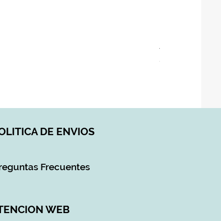
ASIENTO BAÑO 
Precio
28,90 €
Impuesto incluido
|
DI
OLITICA DE ENVIOS
reguntas Frecuentes
TENCION WEB