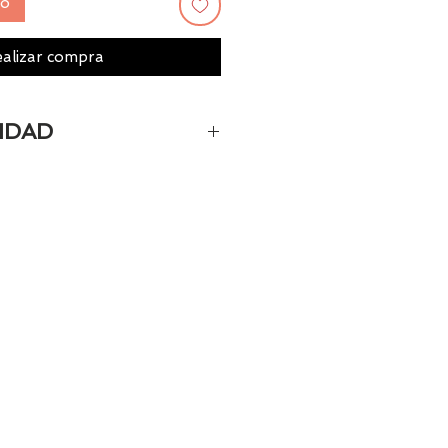
to
alizar compra
IDAD
camente el 100% de los
 Si quieres quedarte
os al 986 42 29 84 o envía un
@tiendasbambinos.com y te
sponibilidad