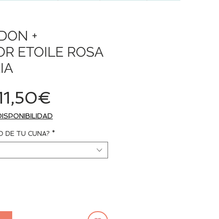
DON +
R ETOILE ROSA
IA
Precio
11,50€
de
DISPONIBILIDAD
oferta
O DE TU CUNA?
*