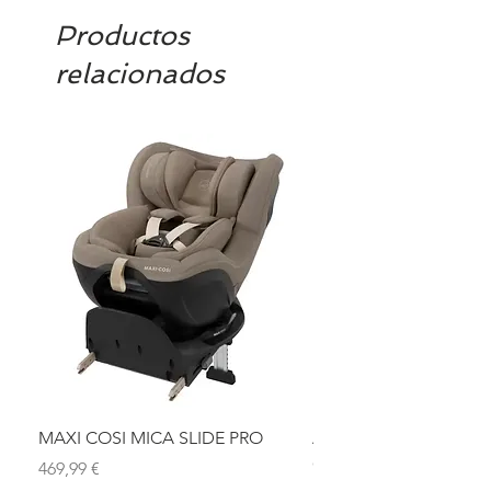
Productos
relacionados
MAXI COSI MICA SLIDE PRO
ASIENTO BAÑO ABAT
OLMITOS
Precio
469,99 €