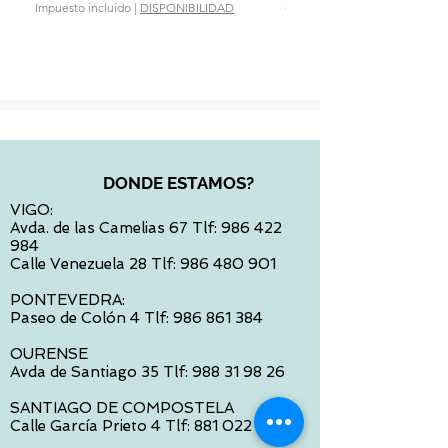
Precio
28,90 €
Impuesto incluido
|
DISPONIBILIDAD
Impuesto incluido
DONDE ESTAMOS?
VIGO:
Avda. de las Camelias 67 Tlf:
986 422
984
Calle Venezuela 28 Tlf:
986 480 901
PONTEVEDRA:
Paseo de Colón 4 Tlf:
986 861 384
OURENSE
Avda de Santiago 35 Tlf:
988 31 98 26
SANTIAGO DE COMPOSTELA
Calle García Prieto 4 Tlf:
881 022 397