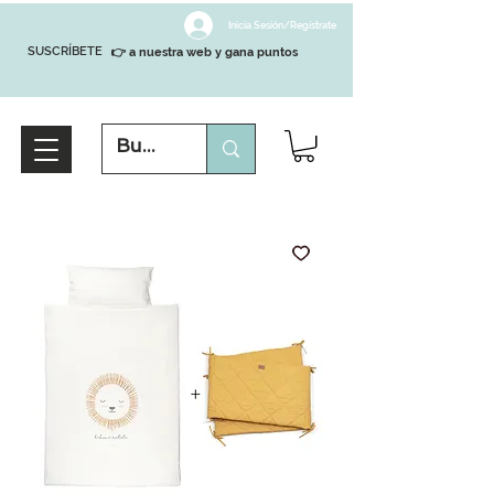
Inicia Sesión/Regístrate
SUSCRÍBETE
👉 a nuestra web y gana puntos