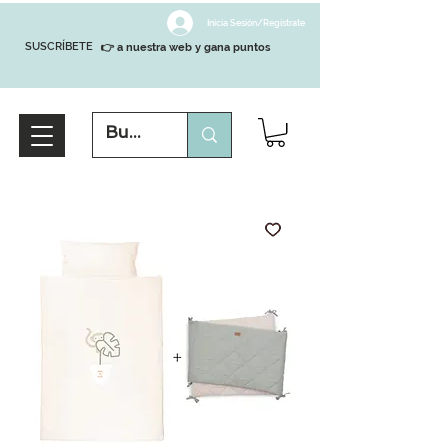
Inicia Sesión/Regístrate
SUSCRÍBETE
👉 a nuestra web y gana puntos