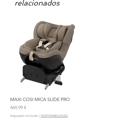
relacionados
MAXI COSI MICA SLIDE PRO
ASIENTO BAÑO ABAT
OLMITOS
Precio
469,99 €
Precio
28,90 €
Impuesto incluido
|
DISPONIBILIDAD
Impuesto incluido