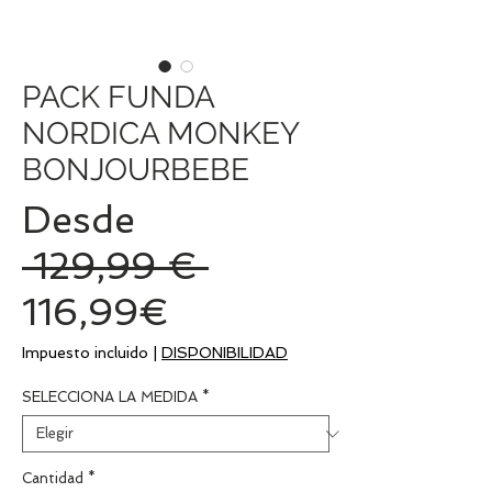
PACK FUNDA
NORDICA MONKEY
BONJOURBEBE
Desde
Precio
 129,99 € 
Precio
116,99€
de
Impuesto incluido
|
DISPONIBILIDAD
oferta
SELECCIONA LA MEDIDA
*
Cantidad
*