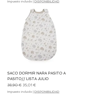
Impuesto incluido
|
DISPONIBILIDAD
SACO DORMIR NARA PASITO A
PASITO// LISTA JULIO
Precio
Precio de oferta
38,90 €
35,01 €
Impuesto incluido
|
DISPONIBILIDAD