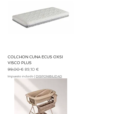
COLCHON CUNA ECUS OXSI
VISCO PLUS
Precio
Precio de oferta
99,00 €
89,10 €
Impuesto incluido
|
DISPONIBILIDAD