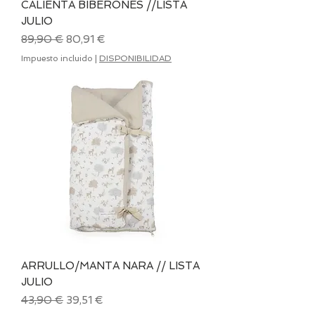
CALIENTA BIBERONES //LISTA
JULIO
Precio
Precio de oferta
89,90 €
80,91 €
Impuesto incluido
|
DISPONIBILIDAD
ARRULLO/MANTA NARA // LISTA
JULIO
Precio
Precio de oferta
43,90 €
39,51 €