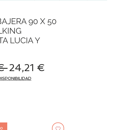
AJERA 90 X 50
LKING
A LUCIA Y
Precio
Precio
€ 
24,21 €
de
DISPONIBILIDAD
oferta
to