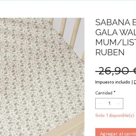
SABANA B
GALA WA
MUM/LIST
RUBEN
 26,90 
Impuesto incluido
|
Cantidad
*
Solo 1 disponible(s)
Agregar al carri