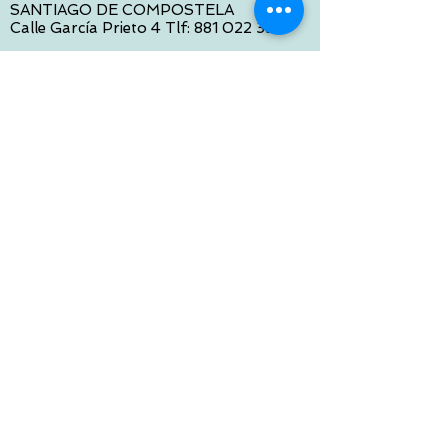
SANTIAGO DE COMPOSTELA
Calle García Prieto 4 Tlf:
881 022 397
CONTACTO VIA E-MAIL:
contacto@tiendasbambinos.com
HORARIO
De Lunes a Viernes:
10:00 a 13:30
16:00 a 19:30
Sábados:
10:00 a 14:00
ATENCION WEB
De Lunes a Viernes:
10:00 a 13:30
16:00 a 19:30
Tlf:
986 422 984