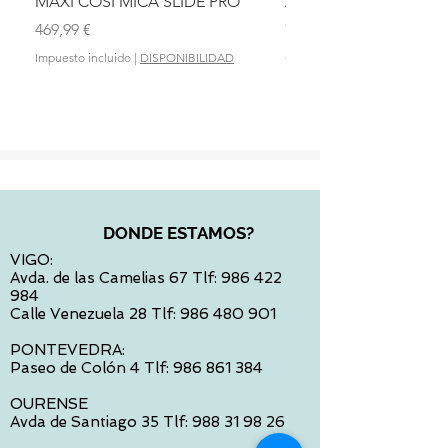
MAXI COSI MICA SLIDE PRO
ASIENTO BAÑO ABAT
OLMITOS
Precio
469,99 €
Precio
28,90 €
Impuesto incluido
|
DISPONIBILIDAD
Impuesto incluido
DONDE ESTAMOS?
VIGO:
Avda. de las Camelias 67 Tlf:
986 422
984
Calle Venezuela 28 Tlf:
986 480 901
PONTEVEDRA:
Paseo de Colón 4 Tlf:
986 861 384
OURENSE
Avda de Santiago 35 Tlf:
988 31 98 26