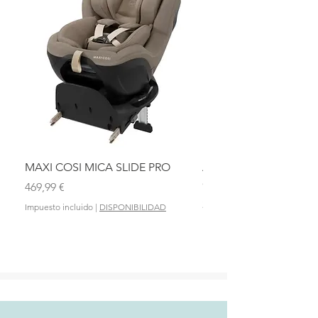
MAXI COSI MICA SLIDE PRO
ASIENTO BAÑO ABAT
OLMITOS
Precio
469,99 €
Precio
28,90 €
Impuesto incluido
|
DISPONIBILIDAD
Impuesto incluido