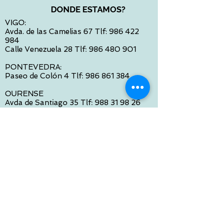
DONDE ESTAMOS?
VIGO:
Avda. de las Camelias 67 Tlf:
986 422
984
Calle Venezuela 28 Tlf:
986 480 901
PONTEVEDRA:
Paseo de Colón 4 Tlf:
986 861 384
OURENSE
Avda de Santiago 35 Tlf:
988 31 98 26
SANTIAGO DE COMPOSTELA
Calle García Prieto 4 Tlf:
881 022 397
CONTACTO VIA E-MAIL:
contacto@tiendasbambinos.com
HORARIO
De Lunes a Viernes:
10:00 a 13:30