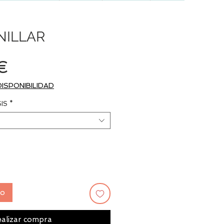
NILLAR
Precio
€
DISPONIBILIDAD
IS
*
to
alizar compra