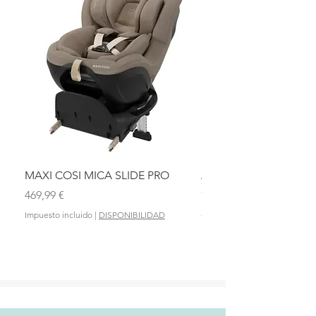
MAXI COSI MICA SLIDE PRO
ASIENTO BAÑO ABAT
OLMITOS
Precio
469,99 €
Precio
28,90 €
Impuesto incluido
|
DISPONIBILIDAD
Impuesto incluido