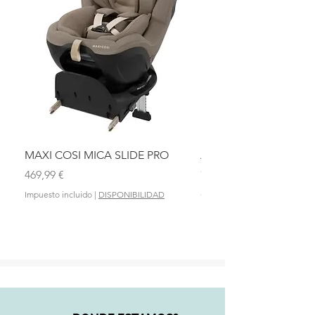
MAXI COSI MICA SLIDE PRO
ASIENTO BAÑO ABAT
OLMITOS
Precio
469,99 €
Precio
28,90 €
Impuesto incluido
|
DISPONIBILIDAD
Impuesto incluido