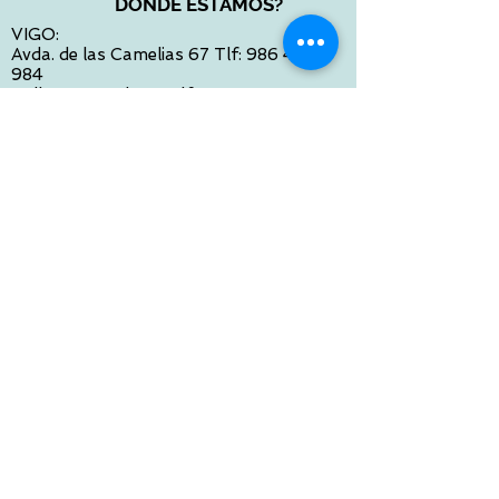
DONDE ESTAMOS?
VIGO:
Avda. de las Camelias 67 Tlf:
986 422
984
Calle Venezuela 28 Tlf:
986 480 901
PONTEVEDRA:
Paseo de Colón 4 Tlf:
986 861 384
OURENSE
Avda de Santiago 35 Tlf:
988 31 98 26
SANTIAGO DE COMPOSTELA
Calle García Prieto 4 Tlf:
881 022 397
CONTACTO VIA E-MAIL:
contacto@tiendasbambinos.com
HORARIO
De Lunes a Viernes:
10:00 a 13:30
16:00 a 19:30