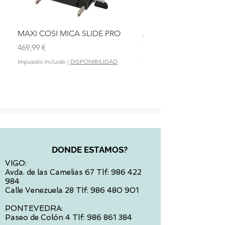
MAXI COSI MICA SLIDE PRO
ASIENTO BAÑO ABAT
OLMITOS
Precio
469,99 €
Precio
28,90 €
Impuesto incluido
|
DISPONIBILIDAD
Impuesto incluido
DONDE ESTAMOS?
VIGO:
Avda. de las Camelias 67 Tlf:
986 422
984
Calle Venezuela 28 Tlf:
986 480 901
PONTEVEDRA:
Paseo de Colón 4 Tlf:
986 861 384