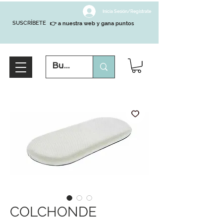
Inicia Sesión/Regístrate
SUSCRÍBETE
👉 a nuestra web y gana puntos
COLCHONDE