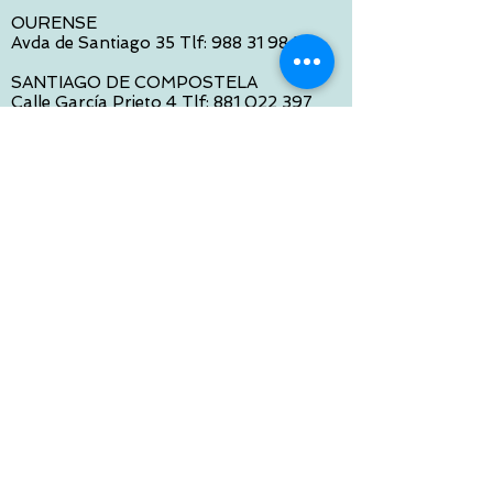
OURENSE
Avda de Santiago 35 Tlf:
988 31 98 26
SANTIAGO DE COMPOSTELA
Calle García Prieto 4 Tlf:
881 022 397
CONTACTO VIA E-MAIL:
contacto@tiendasbambinos.com
HORARIO
De Lunes a Viernes:
10:00 a 13:30
16:00 a 19:30
Sábados:
10:00 a 14:00
ATENCION WEB
De Lunes a Viernes: