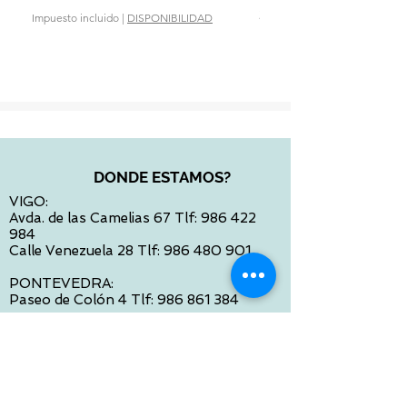
Precio
28,90 €
Impuesto incluido
|
DISPONIBILIDAD
Impuesto incluido
DONDE ESTAMOS?
VIGO:
Avda. de las Camelias 67 Tlf:
986 422
984
Calle Venezuela 28 Tlf:
986 480 901
PONTEVEDRA:
Paseo de Colón 4 Tlf:
986 861 384
OURENSE
Avda de Santiago 35 Tlf:
988 31 98 26
SANTIAGO DE COMPOSTELA
Calle García Prieto 4 Tlf:
881 022 397