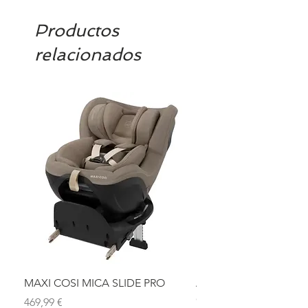
Productos
relacionados
MAXI COSI MICA SLIDE PRO
ASIENTO BAÑO ABAT
OLMITOS
Precio
469,99 €