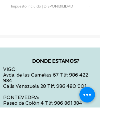
Precio
28,90 €
Impuesto incluido
|
DISPONIBILIDAD
Impuesto incluido
DONDE ESTAMOS?
VIGO:
Avda. de las Camelias 67 Tlf:
986 422
984
Calle Venezuela 28 Tlf:
986 480 901
PONTEVEDRA:
Paseo de Colón 4 Tlf:
986 861 384
OURENSE
Avda de Santiago 35 Tlf:
988 31 98 26
SANTIAGO DE COMPOSTELA
Calle García Prieto 4 Tlf:
881 022 397