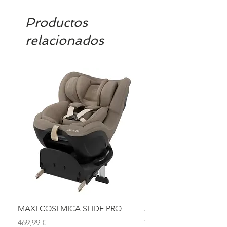
Productos
relacionados
MAXI COSI MICA SLIDE PRO
ASIENTO BAÑO ABAT
OLMITOS
Precio
469,99 €