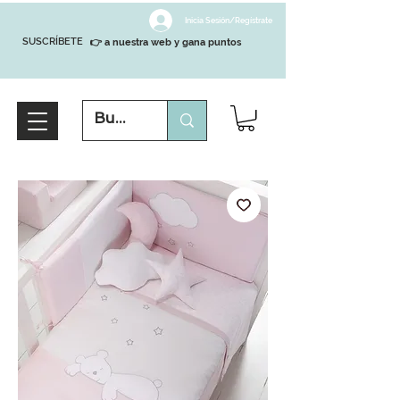
Inicia Sesión/Regístrate
SUSCRÍBETE
👉 a nuestra web y gana puntos