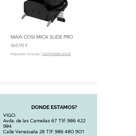
MAXI COSI MICA SLIDE PRO
ASIENTO BAÑO ABAT
OLMITOS
Precio
469,99 €
Precio
28,90 €
Impuesto incluido
|
DISPONIBILIDAD
Impuesto incluido
DONDE ESTAMOS?
VIGO:
Avda. de las Camelias 67 Tlf:
986 422
984
Calle Venezuela 28 Tlf:
986 480 901