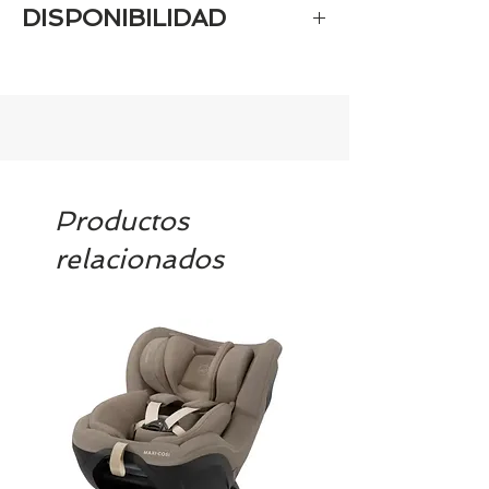
DISPONIBILIDAD
Tenemos el prácticamente el 100% de
los artículos en stock. Si quieres
quedarte tranquill@ llámanos al 986
42 29 84 o envía un email a
contacto@tiendasbambinos.com y te
confirmamos la disponibilidad
Productos
relacionados