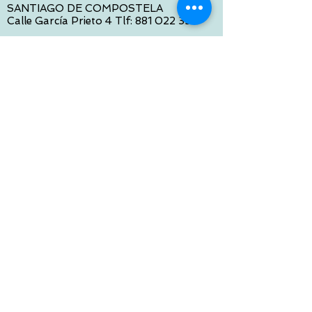
SANTIAGO DE COMPOSTELA
Calle García Prieto 4 Tlf:
881 022 397
CONTACTO VIA E-MAIL:
contacto@tiendasbambinos.com
HORARIO
De Lunes a Viernes:
10:00 a 13:30
16:00 a 19:30
Sábados:
10:00 a 14:00
ATENCION WEB
De Lunes a Viernes:
10:00 a 13:30
16:00 a 19:30
Tlf:
986 422 984