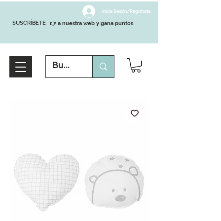
Inicia Sesión/Regístrate
SUSCRÍBETE
👉 a nuestra web y gana puntos