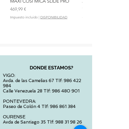
MAXI COSI MICA SLIDE PRO
ASIENTO BAÑO ABAT
OLMITOS
Precio
469,99 €
Precio
28,90 €
Impuesto incluido
|
DISPONIBILIDAD
Impuesto incluido
DONDE ESTAMOS?
VIGO:
Avda. de las Camelias 67 Tlf:
986 422
984
Calle Venezuela 28 Tlf:
986 480 901
PONTEVEDRA:
Paseo de Colón 4 Tlf:
986 861 384
OURENSE
Avda de Santiago 35 Tlf:
988 31 98 26